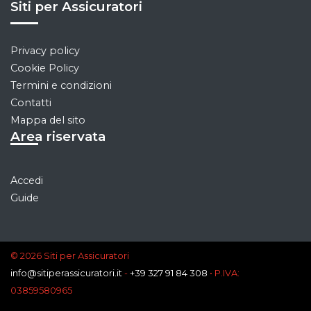
Siti per Assicuratori
Privacy policy
Cookie Policy
Termini e condizioni
Contatti
Mappa del sito
Area riservata
Accedi
Guide
© 2026 Siti per Assicuratori
info@sitiperassicuratori.it
-
+39 327 91 84 308
• P.IVA:
03859580965