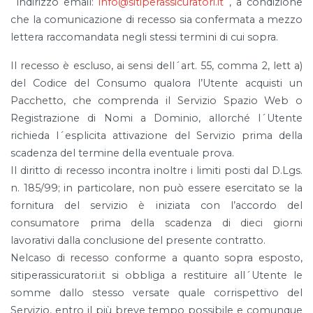
´indirizzo email:
info@sitiperassicuratori.it
, a condizione
che la comunicazione di recesso sia confermata a mezzo
lettera raccomandata negli stessi termini di cui sopra.
Il recesso è escluso, ai sensi dell´art. 55, comma 2, lett a)
del Codice del Consumo qualora l’Utente acquisti un
Pacchetto, che comprenda il Servizio Spazio Web o
Registrazione di Nomi a Dominio, allorché l´Utente
richieda l´esplicita attivazione del Servizio prima della
scadenza del termine della eventuale prova.
Il diritto di recesso incontra inoltre i limiti posti dal D.Lgs.
n. 185/99; in particolare, non può essere esercitato se la
fornitura del servizio è iniziata con l’accordo del
consumatore prima della scadenza di dieci giorni
lavorativi dalla conclusione del presente contratto.
Nelcaso di recesso conforme a quanto sopra esposto,
sitiperassicuratori.it si obbliga a restituire all´Utente le
somme dallo stesso versate quale corrispettivo del
Servizio, entro il più breve tempo possibile e comunque